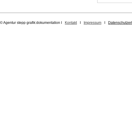
© Agentur stepp grafik:dokumentation
I
Kontakt
I
Impressum
I
Datenschutzer