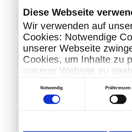
Diese Webseite verwen
Wir verwenden auf unse
Cookies: Notwendige Coo
unserer Webseite zwingen
Cookies, um Inhalte zu p
unserer Website zu anal
zulassen" klicken, stim
Einwilligungsauswahl
Notwendig
Präferenzen
Cookies zu. Sie können a
Auswahl treffen und ertei
die Zukunft widerrufen.